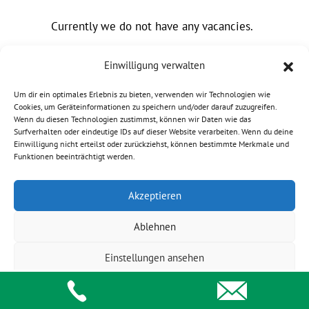
Currently we do not have any vacancies.
Einwilligung verwalten
Um dir ein optimales Erlebnis zu bieten, verwenden wir Technologien wie
Cookies, um Geräteinformationen zu speichern und/oder darauf zuzugreifen.
Wenn du diesen Technologien zustimmst, können wir Daten wie das
Surfverhalten oder eindeutige IDs auf dieser Website verarbeiten. Wenn du deine
Einwilligung nicht erteilst oder zurückziehst, können bestimmte Merkmale und
Funktionen beeinträchtigt werden.
© 2023 HEIDEN power GmbH |
Imprint
|
Privacy
|
Akzeptieren
Disclaimer
|
GTC
|
Change cookie settings
Ablehnen
Einstellungen ansehen
Cookie Policy
Privacy Statement
Impressum