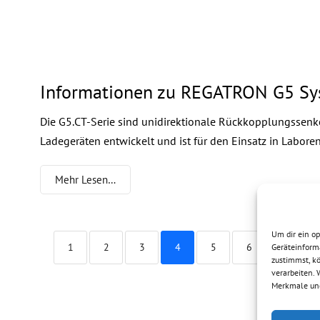
Informationen zu REGATRON G5 S
Die G5.CT-Serie sind unidirektionale Rückkopplungssenke
Ladegeräten entwickelt und ist für den Einsatz in Laboren
Mehr Lesen…
Um dir ein o
1
2
3
4
5
6
Geräteinform
zustimmst, kö
verarbeiten. 
Merkmale und