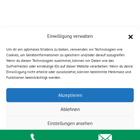
Einwilligung verwalten
Um dir ein optimales Erlebnis zu bieten, verwenden wir Technologien wie
Cookies, um Geräteinformationen zu speichern und/oder darauf zuzugreifen.
Wenn du diesen Technologien zustimmst, können wir Daten wie das
Surfverhalten oder eindeutige IDs auf dieser Website verarbeiten. Wenn du deine
Einwilligung nicht erteilst oder zurückziehst, können bestimmte Merkmale und
Funktionen beeinträchtigt werden.
© 2026 HEIDEN power GmbH |
Impressum
|
Datenschutzerklärung
|
Haftungsausschluss
|
Akzeptieren
Newsletter abmelden
|
AGB
|
Cookie Einstellungen
ändern
Ablehnen
Einstellungen ansehen
Cookie-Richtlinie
Datenschutzerklärung
Impressum