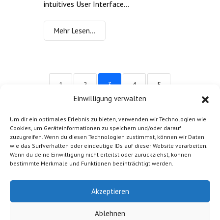
intuitives User Interface...
Mehr Lesen…
1
2
3
4
5
Einwilligung verwalten
6
Um dir ein optimales Erlebnis zu bieten, verwenden wir Technologien wie
Cookies, um Geräteinformationen zu speichern und/oder darauf
zuzugreifen. Wenn du diesen Technologien zustimmst, können wir Daten
wie das Surfverhalten oder eindeutige IDs auf dieser Website verarbeiten.
Wenn du deine Einwilligung nicht erteilst oder zurückziehst, können
bestimmte Merkmale und Funktionen beeinträchtigt werden.
© 2026 HEIDEN power GmbH |
Impressum
|
Datenschutzerklärung
|
Haftungsausschluss
|
Akzeptieren
Newsletter abmelden
|
AGB
|
Cookie Einstellungen
ändern
Ablehnen